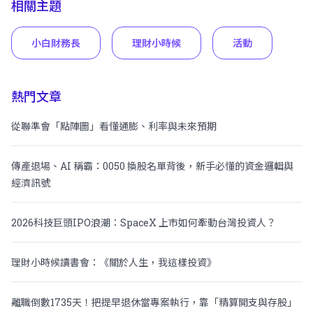
相關主題
小白財務長
理財小時候
活動
熱門文章
從聯準會「點陣圖」看懂通膨、利率與未來預期
傳產退場、AI 稱霸：0050 換股名單背後，新手必懂的資金邏輯與
經濟訊號
2026科技巨頭IPO浪潮：SpaceX 上市如何牽動台灣投資人？
理財小時候讀書會：《關於人生，我這樣投資》
離職倒數1735天！把提早退休當專案執行，靠「精算開支與存股」