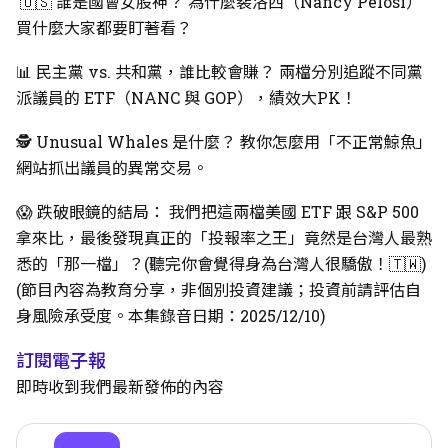
🇺🇸 誰是國會女股神？ 為什麼裴洛西（Nancy Pelosi）
買什麼大家都要盯著看？
📊 民主黨 vs. 共和黨，誰比較會賺？ 兩檔分別追蹤不同黨
派議員的 ETF（NANC 與 GOP），績效大PK！
🕵️ Unusual Whales 是什麼？ 教你怎麼用「不正常鯨魚」
網站抓出議員的異常交易。
😱 跌破眼鏡的結局： 我們把這兩檔美國 ETF 跟 S&P 500
拿來比，最後發現真正的「投報率之王」竟然是台灣人最熟
悉的「那一檔」？(聽完你會覺得身為台灣人很驕傲！🇹🇼)
(節目內容為教育分享，非個別投資建議；投資前請評估自
身風險承受度。本集錄音日期：2025/12/10)
訂閱電子報
即時收到我們最新發佈的內容