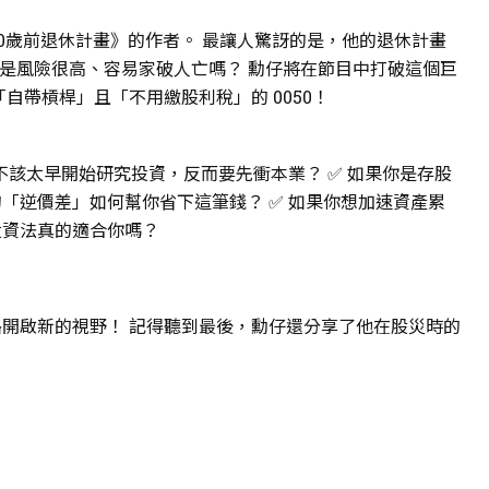
0歲前退休計畫》的作者。 最讓人驚訝的是，他的退休計畫
不是風險很高、容易家破人亡嗎？ 勳仔將在節目中打破這個巨
自帶槓桿」且「不用繳股利稅」的 0050！
不該太早開始研究投資，反而要先衝本業？ ✅ 如果你是存股
「逆價差」如何幫你省下這筆錢？ ✅ 如果你想加速資產累
投資法真的適合你嗎？
開啟新的視野！ 記得聽到最後，勳仔還分享了他在股災時的