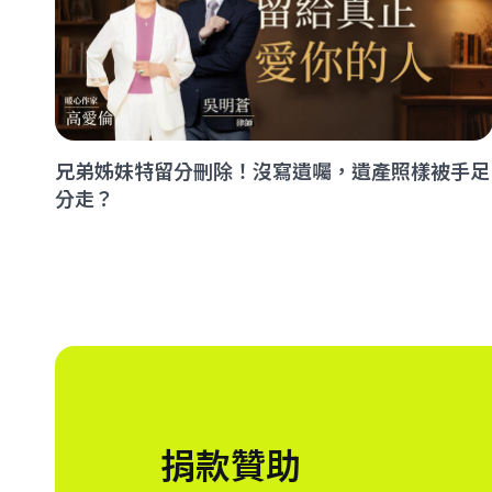
兄弟姊妹特留分刪除！沒寫遺囑，遺產照樣被手足
分走？
捐款贊助