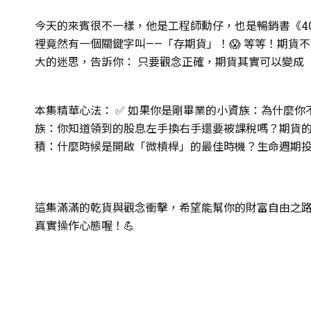
今天的來賓很不一樣，他是工程師勳仔，也是暢銷書《4
裡竟然有一個關鍵字叫——「存期貨」！😱 等等！期貨
大的迷思，告訴你： 只要觀念正確，期貨其實可以變成「
本集精華心法： ✅ 如果你是剛畢業的小資族：為什麼你
族：你知道領到的股息左手換右手還要被課稅嗎？期貨的
積：什麼時候是開啟「微槓桿」的最佳時機？生命週期
這集滿滿的乾貨與觀念衝擊，希望能幫你的財富自由之路
真實操作心態喔！💪