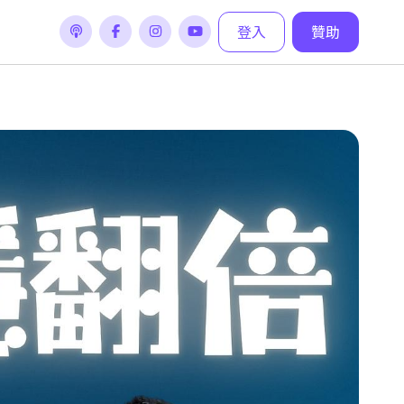
登入
贊助