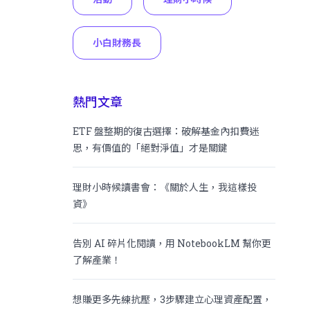
小白財務長
熱門文章
ETF 盤整期的復古選擇：破解基金內扣費迷
思，有價值的「絕對淨值」才是關鍵
理財小時候讀書會：《關於人生，我這樣投
資》
告別 AI 碎片化閱讀，用 NotebookLM 幫你更
了解產業！
想賺更多先練抗壓，3步驟建立心理資產配置，