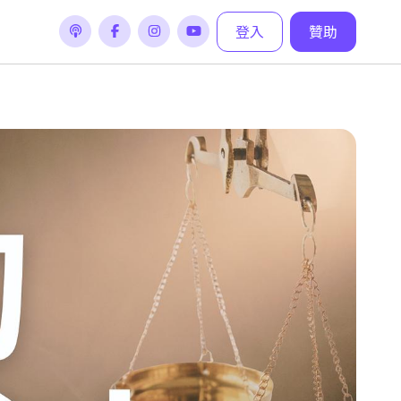
登入
贊助