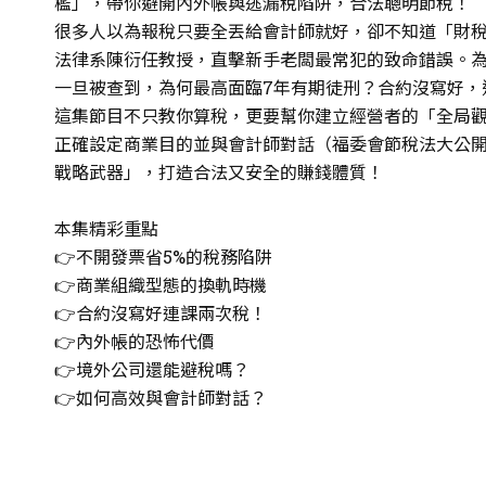
檻」，帶你避開內外帳與逃漏稅陷阱，合法聰明節稅！
很多人以為報稅只要全丟給會計師就好，卻不知道「財
法律系陳衍任教授，直擊新手老闆最常犯的致命錯誤。為
一旦被查到，為何最高面臨7年有期徒刑？合約沒寫好，
這集節目不只教你算稅，更要幫你建立經營者的「全局
正確設定商業目的並與會計師對話（福委會節稅法大公
戰略武器」，打造合法又安全的賺錢體質！
本集精彩重點
👉不開發票省5%的稅務陷阱
👉商業組織型態的換軌時機
👉合約沒寫好連課兩次稅！
👉內外帳的恐怖代價
👉境外公司還能避稅嗎？
👉如何高效與會計師對話？