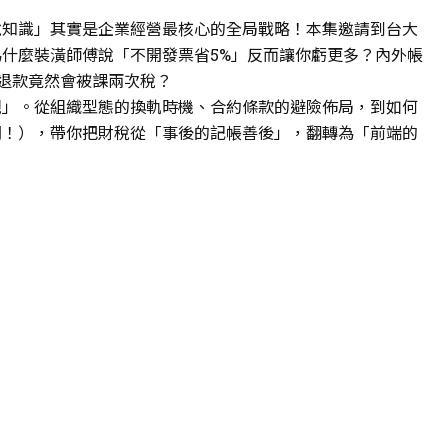
稅知識」其實是企業經營最核心的全局戰略！本集邀請到台大
什麼裝潢師傅說「不開發票省5%」反而讓你虧更多？內外帳
退款竟然會被課兩次稅？
觀」。從組織型態的換軌時機、合約條款的避險佈局，到如何
開！），帶你把財稅從「事後的記帳善後」，翻轉為「前端的