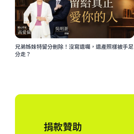
兄弟姊妹特留分刪除！沒寫遺囑，遺產照樣被手足
分走？
捐款贊助