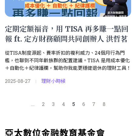
定期定額福音，用 TISA 再多賺一點回
報 ft. 定方財務顧問共同創辦人 洪哲茗
從TISA制度源起、費率折扣的複利威力、24個月行為門
檻，也聊到不同年齡族群的配置建議。TISA 是用成本優化
＋自動化＋紀律護欄，幫助你我能更穩健退休的理財工具！
2025-08-27
理財小時候
|
...
2
3
4
5
6
7
8